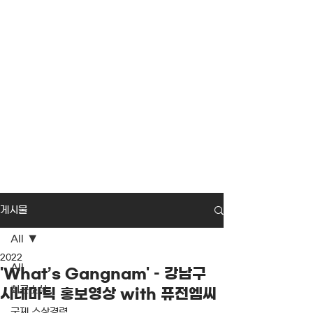
게시물
All
2022
All
'What’s Gangnam' – 강남구
최근소식
시네마틱 홍보영상 with 퓨전엠씨
국제 수상경력