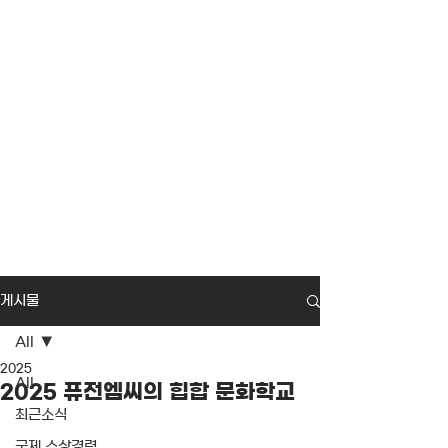
게시물
All
2025
All
2025 퓨전엠씨의 힙합 문화학교
최근소식
국제 수상경력