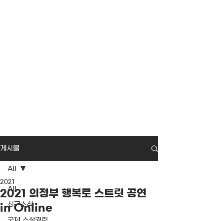
게시물
All
2021
All
2021 의정부 행복로 스트릿 공연
최근소식
in Online
국제 수상경력