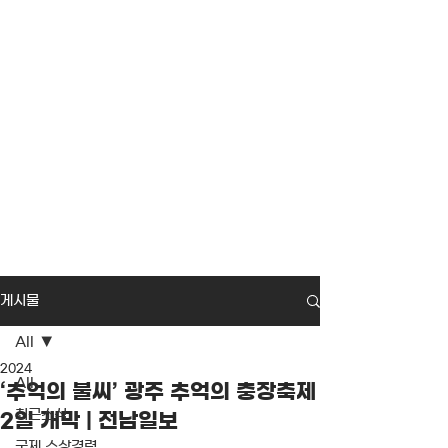
게시물
All
2024
All
‘추억의 불씨’ 광주 추억의 충장축제
최근소식
2일 개막 | 전남일보
국제 수상경력