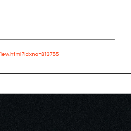
eView.html?idxno=813755