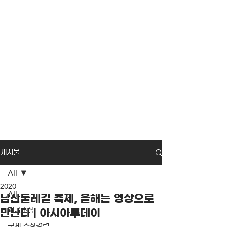
게시물
All
2020
All
남산둘레길 축제, 올해는 영상으로
최근소식
만난다 | 아시아투데이
국제 수상경력