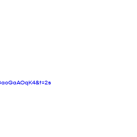
NGaoGaAOqK4&t=2s