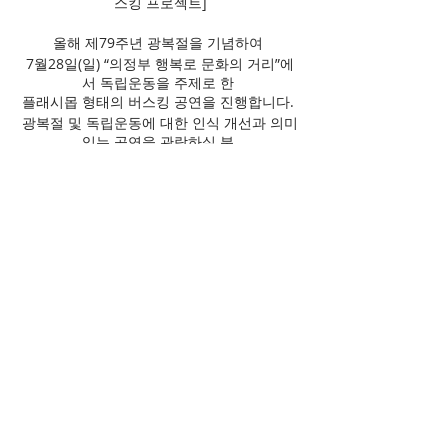
스킹 프로젝트]
올해 제79주년 광복절을 기념하여
7월28일(일) “의정부 행복로 문화의 거리”에
서 독립운동을 주제로 한
플래시몹 형태의 버스킹 공연을 진행합니다.
광복절 및 독립운동에 대한 인식 개선과 의미
있는 공연을 관람하실 분
또는 태극기를 함께 흔드실 분! 누구나 환영합
니다 🙏🏼
* 우천 시 공연일자가 변경됩니다.
✔️ 대한민국 비보이, 광복을 춤추다.
📌 일시 : 2024. 7. 28 () 오후 6시
📌 주관 : 경기문화재단
📌 장소 : 의정부 행복로 문화의 거리 (신한은
행 앞)
📌 출연 : 퓨전엠씨 / 오리엔탈 히어로즈
📍공연 프로그램 (총 30분)
(1) 옥중 항거
(2) 윤봉길의 거사
(3) 외로운 독립투사